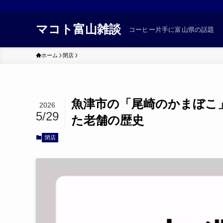
マコト富山雑談
コーヒー片手に富山県の話題
ホーム
閉店
魚津市の「尾崎のかまぼこ」
2026
5/29
た老舗の歴史
閉店