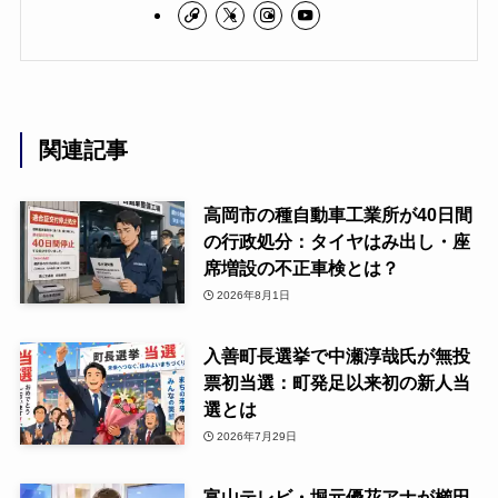
関連記事
高岡市の種自動車工業所が40日間
の行政処分：タイヤはみ出し・座
席増設の不正車検とは？
2026年8月1日
入善町長選挙で中瀬淳哉氏が無投
票初当選：町発足以来初の新人当
選とは
2026年7月29日
富山テレビ・堀元優花アナが櫛田