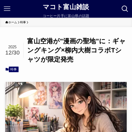
マコト富山雑談
コーヒー片手に富山県の話題
ホーム
時事
富山空港が”漫画の聖地”に：ギャ
2025
ングキング×柳内大樹コラボTシ
12/30
ャツが限定発売
時事