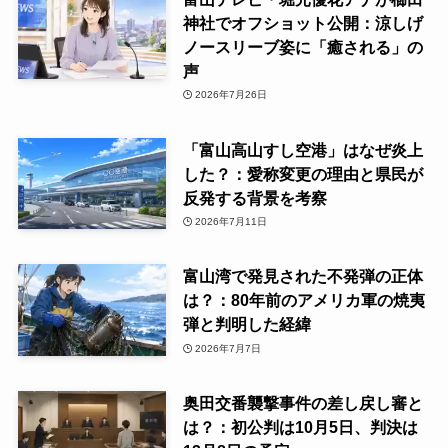
神社でオフショット公開：涼しげ
ノースリーブ姿に「癒される」の
声
2026年7月26日
「富山高山すし空港」はなぜ炎上
した？：愛称変更の理由と県民が
反発する背景を考察
2026年7月11日
富山湾で発見された不発弾の正体
は？：80年前のアメリカ軍の焼夷
弾と判明した経緯
2026年7月7日
奥田交番襲撃事件の差し戻し審と
は？：初公判は10月5日、判決は