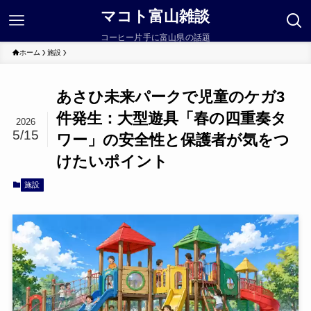
マコト富山雑談
コーヒー片手に富山県の話題
ホーム
施設
あさひ未来パークで児童のケガ3
件発生：大型遊具「春の四重奏タ
2026
5/15
ワー」の安全性と保護者が気をつ
けたいポイント
施設