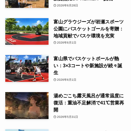
2026年6月28日
富山グラウジーズが岩瀬スポーツ
公園にバスケットゴールを寄贈：
地域貢献でバスケ環境を充実
2026年6月1日
富山県でバスケットボールが熱
い：3×3コートや新施設が続々誕
生
2026年6月1日
湯めごこち露天風呂が通常温度に
復活：重油不足解消で41℃営業再
開
2026年5月31日