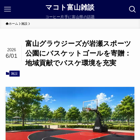
マコト富山雑談
コーヒー片手に富山県の話題
ホーム
施設
富山グラウジーズが岩瀬スポーツ
2026
公園にバスケットゴールを寄贈：
6/01
地域貢献でバスケ環境を充実
施設