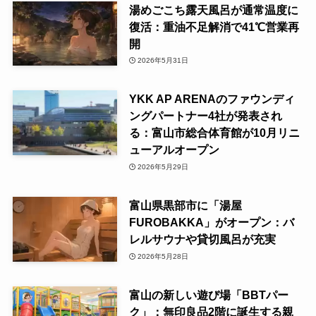
湯めごこち露天風呂が通常温度に
復活：重油不足解消で41℃営業再
開
2026年5月31日
YKK AP ARENAのファウンディ
ングパートナー4社が発表され
る：富山市総合体育館が10月リニ
ューアルオープン
2026年5月29日
富山県黒部市に「湯屋
FUROBAKKA」がオープン：バ
レルサウナや貸切風呂が充実
2026年5月28日
富山の新しい遊び場「BBTパー
ク」：無印良品2階に誕生する親