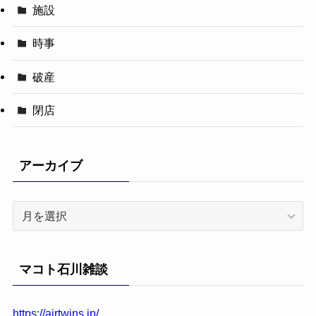
施設
時事
破産
閉店
アーカイブ
ア
ー
カ
イ
マコト石川雑談
ブ
https://airtwins.jp/