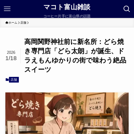
マコト富山雑談
コーヒー片手に富山県の話題
ホーム
店舗
高岡関野神社前に新名所：どら焼
き専門店「どら太朗」が誕生、ド
2026
1/18
ラえもんゆかりの街で味わう絶品
スイーツ
店舗