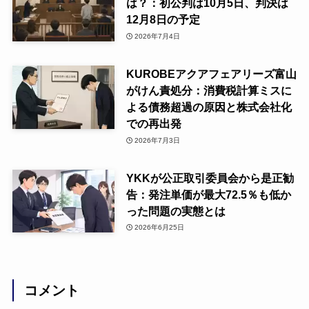
は？：初公判は10月5日、判決は
12月8日の予定
2026年7月4日
KUROBEアクアフェアリーズ富山
がけん責処分：消費税計算ミスに
よる債務超過の原因と株式会社化
での再出発
2026年7月3日
YKKが公正取引委員会から是正勧
告：発注単価が最大72.5％も低か
った問題の実態とは
2026年6月25日
コメント