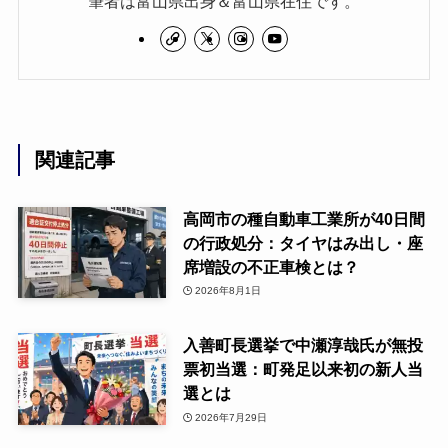
筆者は富山県出身＆富山県在住です。
関連記事
高岡市の種自動車工業所が40日間
の行政処分：タイヤはみ出し・座
席増設の不正車検とは？
2026年8月1日
入善町長選挙で中瀬淳哉氏が無投
票初当選：町発足以来初の新人当
選とは
2026年7月29日