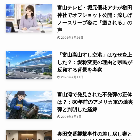
富山テレビ・堀元優花アナが櫛田
神社でオフショット公開：涼しげ
ノースリーブ姿に「癒される」の
声
2026年7月26日
「富山高山すし空港」はなぜ炎上
した？：愛称変更の理由と県民が
反発する背景を考察
2026年7月11日
富山湾で発見された不発弾の正体
は？：80年前のアメリカ軍の焼夷
弾と判明した経緯
2026年7月7日
奥田交番襲撃事件の差し戻し審と