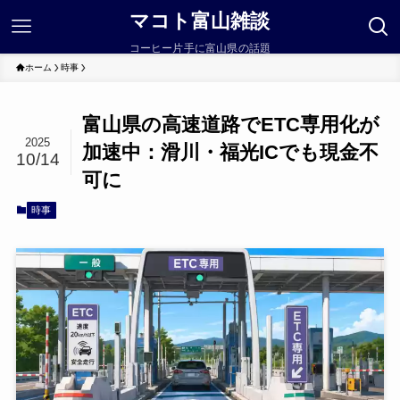
マコト富山雑談
コーヒー片手に富山県の話題
ホーム
時事
富山県の高速道路でETC専用化が
2025
加速中：滑川・福光ICでも現金不
10/14
可に
時事