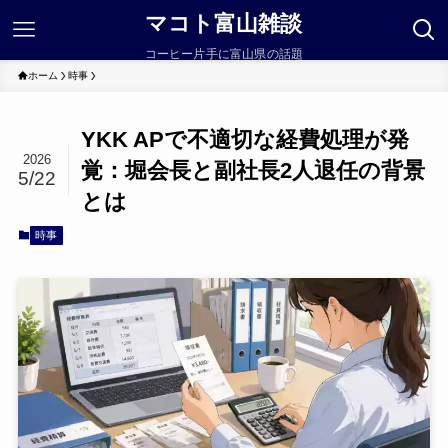
マコト富山雑談
コーヒー片手に富山県の話題
ホーム
時事
YKK APで不適切な経費処理が発
2026
覚：堀会長と副社長2人退任の背景
5/22
とは
時事