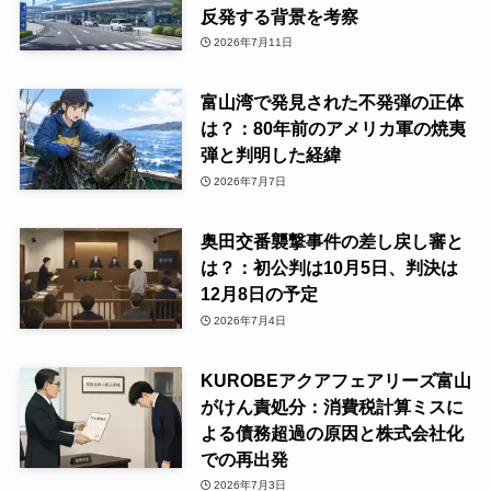
反発する背景を考察
2026年7月11日
富山湾で発見された不発弾の正体
は？：80年前のアメリカ軍の焼夷
弾と判明した経緯
2026年7月7日
奥田交番襲撃事件の差し戻し審と
は？：初公判は10月5日、判決は
12月8日の予定
2026年7月4日
KUROBEアクアフェアリーズ富山
がけん責処分：消費税計算ミスに
よる債務超過の原因と株式会社化
での再出発
2026年7月3日