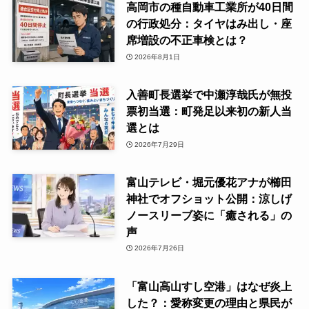
高岡市の種自動車工業所が40日間
の行政処分：タイヤはみ出し・座
席増設の不正車検とは？
2026年8月1日
入善町長選挙で中瀬淳哉氏が無投
票初当選：町発足以来初の新人当
選とは
2026年7月29日
富山テレビ・堀元優花アナが櫛田
神社でオフショット公開：涼しげ
ノースリーブ姿に「癒される」の
声
2026年7月26日
「富山高山すし空港」はなぜ炎上
した？：愛称変更の理由と県民が