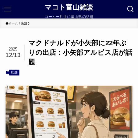
マコト富山雑談
コーヒー片手に富山県の話題
ホーム
店舗
マクドナルドが小矢部に22年ぶ
2025
りの出店：小矢部アルビス店が話
12/13
題
店舗