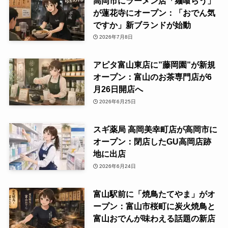
高岡市にラーメン店「麺喰らう」
が蓮花寺にオープン：「おでん気
ですか」新ブランドが始動
2026年7月8日
アピタ富山東店に”藤岡園”が新規
オープン：富山のお茶専門店が6
月26日開店へ
2026年6月25日
スギ薬局 高岡美幸町店が高岡市に
オープン：閉店したGU高岡店跡
地に出店
2026年6月24日
富山駅前に「焼鳥たてやま」がオ
ープン：富山市桜町に炭火焼鳥と
富山おでんが味わえる話題の新店