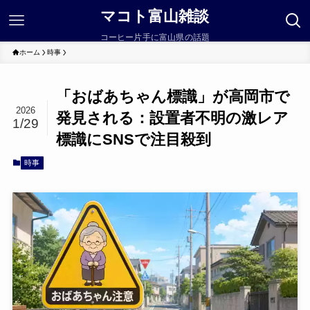
マコト富山雑談
コーヒー片手に富山県の話題
ホーム
時事
「おばあちゃん標識」が高岡市で
2026
発見される：設置者不明の激レア
1/29
標識にSNSで注目殺到
時事