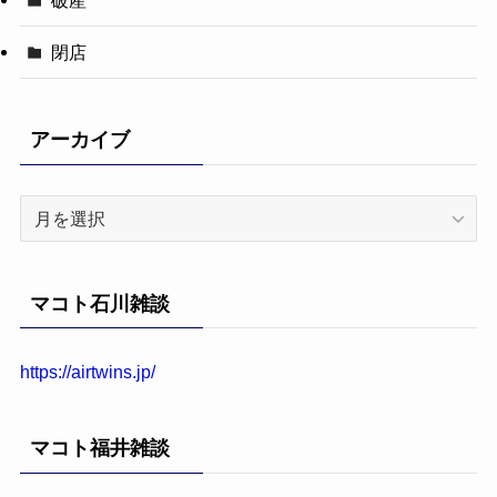
破産
閉店
アーカイブ
ア
ー
カ
イ
マコト石川雑談
ブ
https://airtwins.jp/
マコト福井雑談