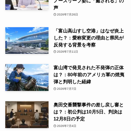
ノースリーブ姿に「癒される」の
声
2026年7月26日
「富山高山すし空港」はなぜ炎上
した？：愛称変更の理由と県民が
反発する背景を考察
2026年7月11日
富山湾で発見された不発弾の正体
は？：80年前のアメリカ軍の焼夷
弾と判明した経緯
2026年7月7日
奥田交番襲撃事件の差し戻し審と
は？：初公判は10月5日、判決は
12月8日の予定
2026年7月4日