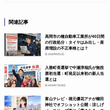
関連記事
高岡市の種自動車工業所が40日間
の行政処分：タイヤはみ出し・座
席増設の不正車検とは？
2026年8月1日
入善町長選挙で中瀬淳哉氏が無投
票初当選：町発足以来初の新人当
選とは
2026年7月29日
富山テレビ・堀元優花アナが櫛田
神社でオフショット公開：涼しげ